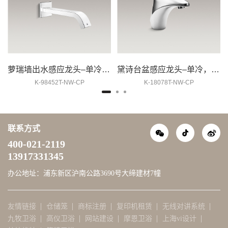
萝瑞墙出水感应龙头–单冷，不含电源盒，1.9升
黛诗台盆感应龙头–单冷，不含电源盒，1.9升
K-98452T-NW-CP
K-18078T-NW-CP
联系方式
400-021-2119
13917331345
办公地址：浦东新区沪南公路3690号大缔建材7幢
友情链接
仓储笼
商标注册
复印机租赁
无线对讲系统
九牧卫浴
高仪卫浴
网站建设
摩恩卫浴
上海vi设计