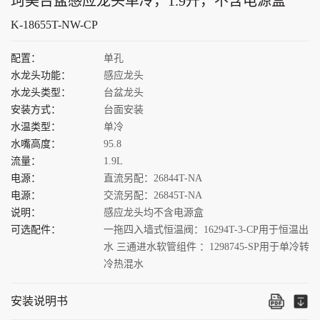
珂美台盆感应龙头单冷，1.9升，不含电源盒
K-18655T-NW-CP
配置：
单孔
水龙头功能：
感应龙头
水龙头类型：
台盆龙头
安装方式：
台面安装
水温类型：
单冷
水嘴高度：
95.8
流量：
1.9L
电源：
直流另配：26844T-NA
电源：
交流另配：26845T-NA
说明：
感应龙头均不含电源盒
可选配件：
一拖四入墙式恒温阀：16294T-3-CP用于恒温出
水 三通进水软管组件 ：1298745-SP用于单冷转
冷热混水
安装说明书