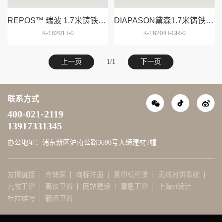
微信
REPOS™ 瑞波 1.7米铸铁浴缸
DIAPASON黛森1.7米铸铁浴缸
K-18201T-0
K-18204T-GR-0
联系
上一页
1/1
下一页
顶部
联系方式
400-021-2119
13917331345
办公地址：浦东新区沪南公路3690号大缔建材7幢
友情链接
仓储笼
商标注册
复印机租赁
无线对讲系统
九牧卫浴
高仪卫浴
网站建设
摩恩卫浴
上海vi设计
杜拉维特
箭牌卫浴