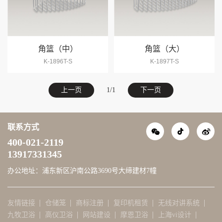
角篮（中）
角篮（大）
K-1896T-S
K-1897T-S
上一页
1/1
下一页
联系方式
400-021-2119
13917331345
办公地址：浦东新区沪南公路3690号大缔建材7幢
友情链接
仓储笼
商标注册
复印机租赁
无线对讲系统
九牧卫浴
高仪卫浴
网站建设
摩恩卫浴
上海vi设计