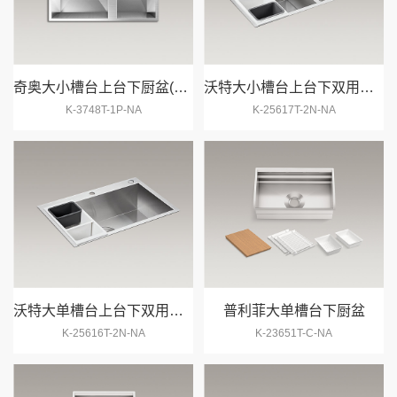
奇奥大小槽台上台下厨盆(台控易清洁落水,140MM)
沃特大小槽台上台下双用厨盆
K-3748T-1P-NA
K-25617T-2N-NA
抖音
微信
联系
顶部
沃特大单槽台上台下双用厨盆
普利菲大单槽台下厨盆
K-25616T-2N-NA
K-23651T-C-NA