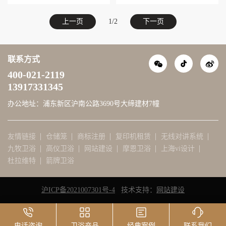
上一页
1/2
下一页
联系方式
400-021-2119
13917331345
办公地址：浦东新区沪南公路3690号大缔建材7幢
友情链接
仓储笼
商标注册
复印机租赁
无线对讲系统
九牧卫浴
高仪卫浴
网站建设
摩恩卫浴
上海vi设计
杜拉维特
箭牌卫浴
沪ICP备2021007301号-4
   技术支持：
网站建设
电话咨询
卫浴产品
经典案例
联系我们