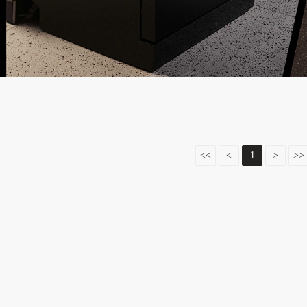
<<
<
1
>
>>