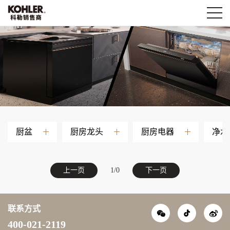
厨盆
厨房龙头
厨房电器
净水
上一页
1/0
下一页
抖音
联系方式
微信
400-021-2119