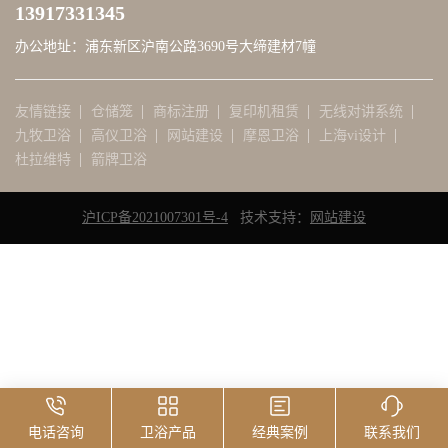
13917331345
联系
办公地址：浦东新区沪南公路3690号大缔建材7幢
顶部
友情链接
仓储笼
商标注册
复印机租赁
无线对讲系统
九牧卫浴
高仪卫浴
网站建设
摩恩卫浴
上海vi设计
杜拉维特
箭牌卫浴
沪ICP备2021007301号-4
   技术支持：
网站建设
电话咨询
卫浴产品
经典案例
联系我们