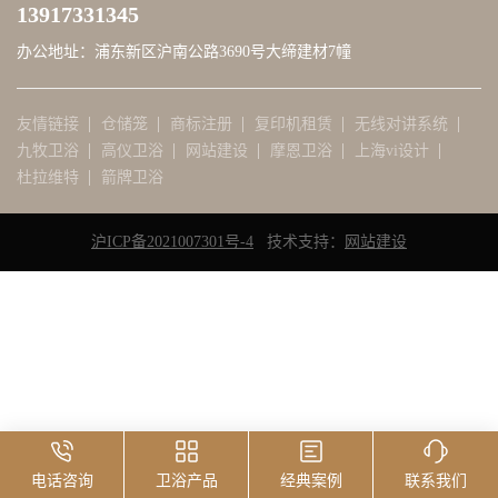
13917331345
联系
办公地址：浦东新区沪南公路3690号大缔建材7幢
顶部
友情链接
仓储笼
商标注册
复印机租赁
无线对讲系统
九牧卫浴
高仪卫浴
网站建设
摩恩卫浴
上海vi设计
杜拉维特
箭牌卫浴
沪ICP备2021007301号-4
   技术支持：
网站建设
电话咨询
卫浴产品
经典案例
联系我们