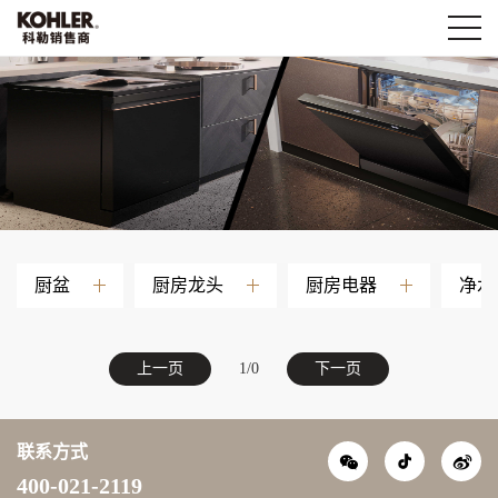
厨盆
厨房龙头
厨房电器
净水
上一页
1/0
下一页
抖音
联系方式
微信
400-021-2119