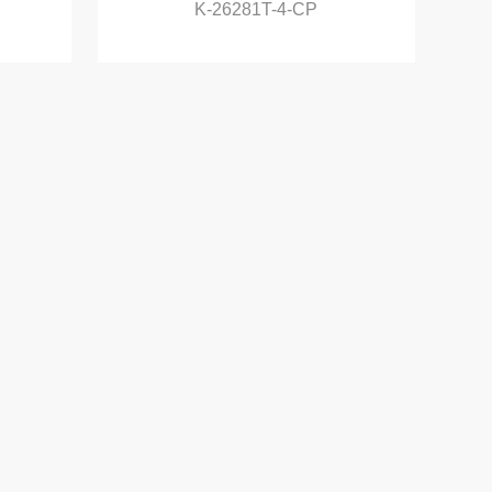
K-26281T-4-CP
抖音
官方
微信
联系
我们
返回
顶部