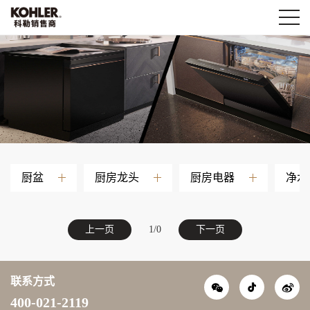
厨盆
厨房龙头
厨房电器
净水
上一页
1/0
下一页
抖音
联系方式
微信
400-021-2119