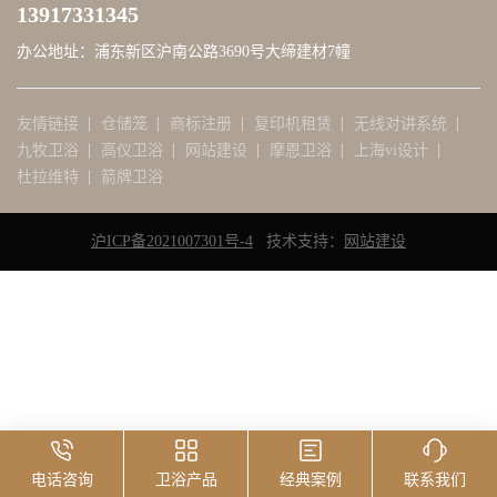
13917331345
联系
办公地址：浦东新区沪南公路3690号大缔建材7幢
顶部
友情链接
仓储笼
商标注册
复印机租赁
无线对讲系统
九牧卫浴
高仪卫浴
网站建设
摩恩卫浴
上海vi设计
杜拉维特
箭牌卫浴
沪ICP备2021007301号-4
   技术支持：
网站建设
电话咨询
卫浴产品
经典案例
联系我们